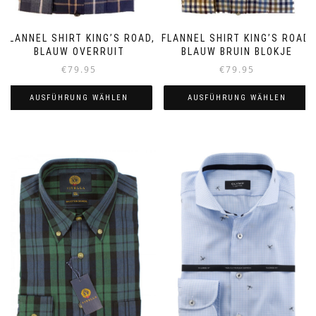
FLANNEL SHIRT KING’S ROAD,
FLANNEL SHIRT KING’S ROAD,
BLAUW OVERRUIT
BLAUW BRUIN BLOKJE
€
79.95
€
79.95
AUSFÜHRUNG WÄHLEN
AUSFÜHRUNG WÄHLEN
Dieses
Dieses
Produkt
Produkt
weist
weist
mehrere
mehrere
Varianten
Varianten
auf.
auf.
Die
Die
Optionen
Optionen
können
können
auf
auf
der
der
Produktseite
Produktseite
gewählt
gewählt
werden
werden