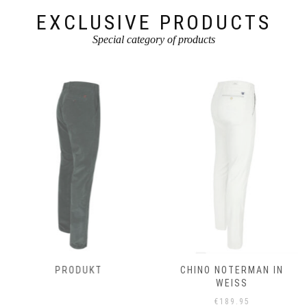
gewählt
werden
EXCLUSIVE PRODUCTS
Special category of products
PRODUKT
CHINO NOTERMAN IN
WEISS
€
189.95