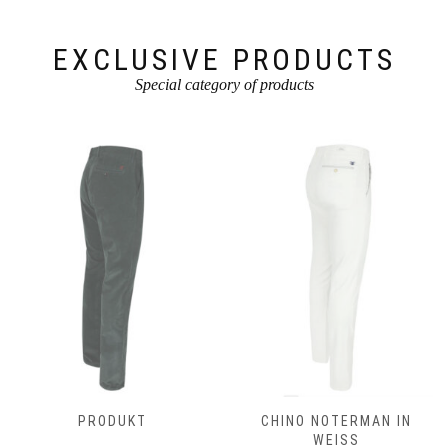
Produktseite
Produktseite
gewählt
gewählt
werden
werden
EXCLUSIVE PRODUCTS
Special category of products
PRODUKT
CHINO NOTERMAN IN
WEISS