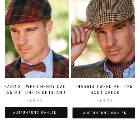
Varianten
auf
auf.
der
Die
Produktseite
Optionen
gewählt
können
werden
auf
der
Produktseite
gewählt
werden
HARRIS TWEED HENRY CAP
HARRIS TWEED PET 625
655 ROT CHECK OF ISLAND
SCOT CHECK
€
69.95
€
69.95
AUSFÜHRUNG WÄHLEN
AUSFÜHRUNG WÄHLEN
Dieses
Dieses
Produkt
Produkt
weist
weist