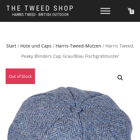
THE TWEED SHOP
0
HARRIS TWEED - BRITISH OUTDOOR
Start
/
Hüte und Caps
/
Harris-Tweed-Mützen
/ Harris Tweed,
Peaky Blinders Cap Grau/Blau Fischgrätmuster
Out of Stock