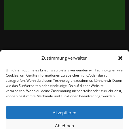
Zustimmung verwalten
email:
info@thetweedshop.de
Um dir ein optimales Erlebnis zu bieten, verwenden wir Technologien wie
Cookies, um Geräteinformationen zu speichern und/oder darauf
Kvk Nummer: 88959732
zuzugreifen. Wenn du diesen Technologien zustimmst, können wir Daten
wie das Surfverhalten oder eindeutige IDs auf dieser Website
verarbeiten. Wenn du deine Zustimmung nicht erteilst oder zurückziehst,
MWSnr: NL864836247B01
können bestimmte Merkmale und Funktionen beeinträchtigt werden.
Akzeptieren
Ablehnen