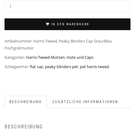
IN DEN WARENKORB
Artikelnummer:
Harris Tweed, Peaky Blinders Cap Grau/Blau
Fischgrätmuster
Kategorien:
Harris-Tweed-Mützen
,
Hüte und Caps
Schlagwörter:
flat cap
,
peaky blinders pet
,
pet harris tweed
BESCHREIBUNG
ZUSÄTZLICHE INFORMATIONEN
BESCHREIBUNG