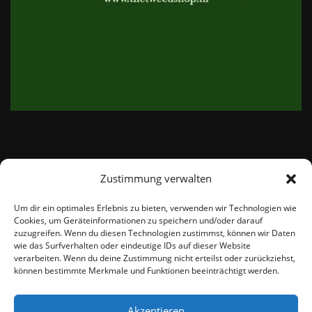
Zustimmung verwalten
email:
info@thetweedshop.de
Um dir ein optimales Erlebnis zu bieten, verwenden wir Technologien wie
Cookies, um Geräteinformationen zu speichern und/oder darauf
Kvk Nummer: 88959732
zuzugreifen. Wenn du diesen Technologien zustimmst, können wir Daten
wie das Surfverhalten oder eindeutige IDs auf dieser Website
verarbeiten. Wenn du deine Zustimmung nicht erteilst oder zurückziehst,
MWSnr: NL864836247B01
können bestimmte Merkmale und Funktionen beeinträchtigt werden.
Akzeptieren