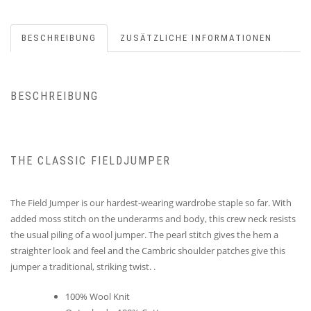
BESCHREIBUNG
ZUSÄTZLICHE INFORMATIONEN
BESCHREIBUNG
THE CLASSIC FIELDJUMPER
The Field Jumper is our hardest-wearing wardrobe staple so far. With
added moss stitch on the underarms and body, this crew neck resists
the usual piling of a wool jumper. The pearl stitch gives the hem a
straighter look and feel and the Cambric shoulder patches give this
jumper a traditional, striking twist. .
100% Wool Knit