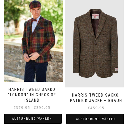
mehrere
mehrere
Varianten
Varianten
auf.
auf.
Die
Die
Optionen
Optionen
können
können
auf
auf
der
der
Produktseite
Produktseite
gewählt
gewählt
werden
werden
HARRIS TWEED SAKKO
“LONDON“ IN CHECK OF
HARRIS TWEED SAKKO,
ISLAND
PATRICK JACKE – BRAUN
Preisspanne:
€
379.95
€
399.95
€
459.95
–
€379.95
bis
AUSFÜHRUNG WÄHLEN
AUSFÜHRUNG WÄHLEN
€399.95