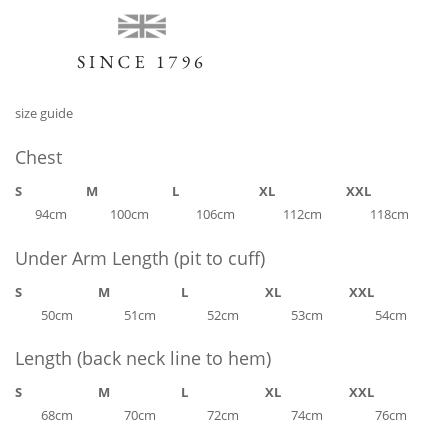
size guide
Chest
S
M
L
XL
XXL
94cm
100cm
106cm
112cm
118cm
Under Arm Length (pit to cuff)
S
M
L
XL
XXL
50cm
51cm
52cm
53cm
54cm
Length (back neck line to hem)
S
M
L
XL
XXL
68cm
70cm
72cm
74cm
76cm