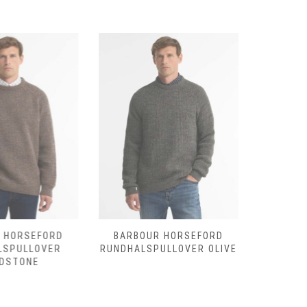
 HORSEFORD
BARBOUR HORSEFORD
BARBOU
LSPULLOVER
RUNDHALSPULLOVER OLIVE
SHOVEL
DSTONE
D