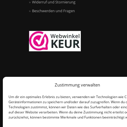
Widerruf und Stornierung
Beschwerden und Fragen
Zustimmung verwalten
Um dir ein optimales Erlebnis zu bieten, verwenden wir Technologien wie 
Geräteinformationen zu speichern und/oder darauf zuzugreifen. Wenn du 
Technologien zustimmst, können wir Daten wie das Surfverhalten oder eind
auf dieser Website verarbeiten. Wenn du deine Zustimmung nicht erteilst o
zurückziehst, können bestimmte Merkmale und Funktionen beeinträchtigt 