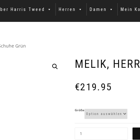
ber Harris Tweed
Herren
Damen
Mein K
 Schuhe Grün
MELIK, HER
€
219.95
Größe