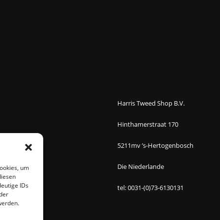
Harris Tweed Shop B.V.
Hinthamerstraat 170
5211mv ’s-Hertogenbosch
Die Niederlande
Cookies, um
diesen
eutige IDs
tel: 0031-(0)73-6130131
der
werden.