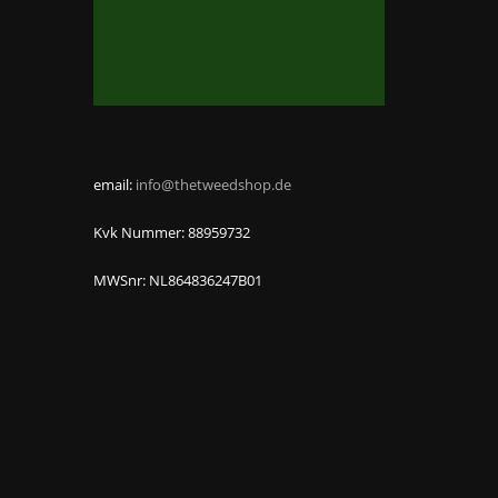
email:
info@thetweedshop.de
Kvk Nummer: 88959732
MWSnr: NL864836247B01