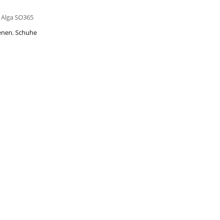
 Alga SO365
enen
,
Schuhe