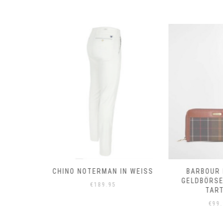
T
CHINO NOTERMAN IN WEISS
BARBOUR 
GELDBÖRSE
€
189.95
TART
€
99.