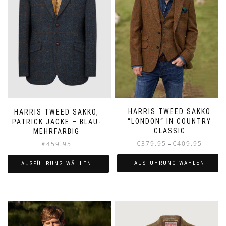
HARRIS TWEED SAKKO
HARRIS TWEED SAKKO,
“LONDON“ IN COUNTRY
PATRICK JACKE – BLAU-
CLASSIC
MEHRFARBIG
Preisspa
€
379.95
€
409.95
€
459.95
–
€379.95
bis
AUSFÜHRUNG WÄHLEN
AUSFÜHRUNG WÄHLEN
€409.95
Dieses
Dieses
Produkt
Produkt
weist
weist
mehrere
mehrere
Varianten
Varianten