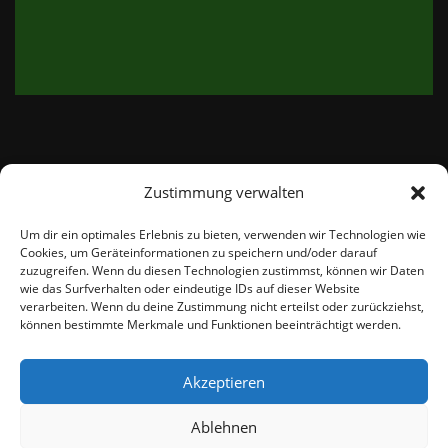
Zustimmung verwalten
email:
info@thetweedshop.de
Um dir ein optimales Erlebnis zu bieten, verwenden wir Technologien wie
Cookies, um Geräteinformationen zu speichern und/oder darauf
Kvk Nummer: 88959732
zuzugreifen. Wenn du diesen Technologien zustimmst, können wir Daten
wie das Surfverhalten oder eindeutige IDs auf dieser Website
verarbeiten. Wenn du deine Zustimmung nicht erteilst oder zurückziehst,
MWSnr: NL864836247B01
können bestimmte Merkmale und Funktionen beeinträchtigt werden.
Akzeptieren
Ablehnen