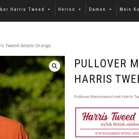
ber Harris Tweed
Herren
Damen
Mein K
ris Tweed details Orange
PULLOVER M
HARRIS TWE
Pullover Merinowool met Harris Tw