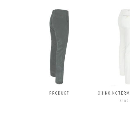
T
PRODUKT
CHINO NOTERMA
€
189