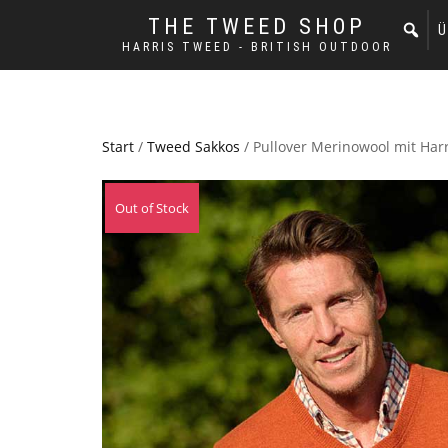
THE TWEED SHOP
Ü
HARRIS TWEED - BRITISH OUTDOOR
Start
/
Tweed Sakkos
/ Pullover Merinowool mit Har
Out of Stock