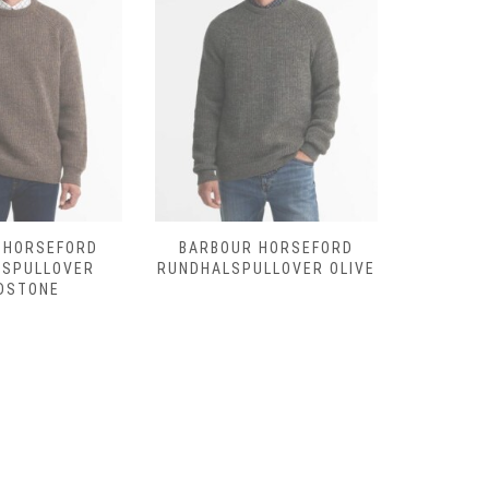
 HORSEFORD
BARBOUR HORSEFORD
BARBOU
LSPULLOVER
RUNDHALSPULLOVER OLIVE
SHOVEL
DSTONE
D