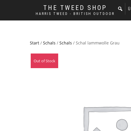
THE TWEED SHOP
Ü
HARRIS TWEED - BRITISH OUTDOOR
Start
/
Schals
/
Schals
/ Schal lammwolle Grau
Out of Stock