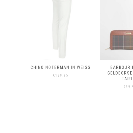
T
CHINO NOTERMAN IN WEISS
BARBOUR 
GELDBÖRSE
€
189.95
TART
€
99.