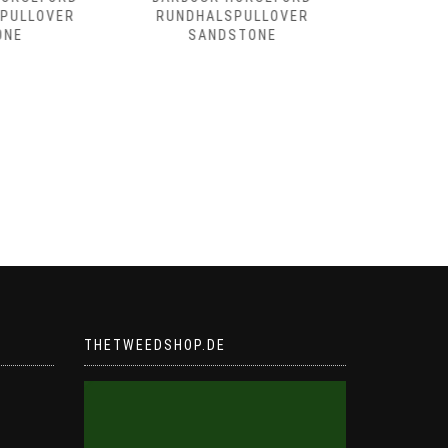
LSPULLOVER
RUNDHALSPULLOVER OLIVE
SHOVEL
DSTONE
D
THETWEEDSHOP.DE