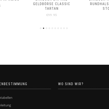
 CLASSIC
RUNDHALSPULLOVER
RUNDHA
AN
STONE
SAN
95
ENBESTIMMUNG
WO SIND WIR?
tabellen
leitung