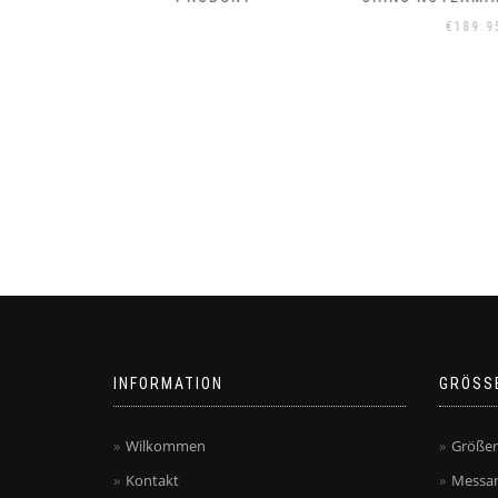
GELDBÖRSE
€
189.95
TART
€
99.
INFORMATION
GRÖSS
Wilkommen
Größen
Kontakt
Messan