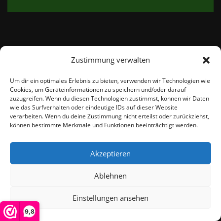
Zustimmung verwalten
email:
info@thetweedshop.de
Um dir ein optimales Erlebnis zu bieten, verwenden wir Technologien wie
Cookies, um Geräteinformationen zu speichern und/oder darauf
Kvk Nummer: 88959732
zuzugreifen. Wenn du diesen Technologien zustimmst, können wir Daten
wie das Surfverhalten oder eindeutige IDs auf dieser Website
verarbeiten. Wenn du deine Zustimmung nicht erteilst oder zurückziehst,
MWSnr: NL864836247B01
können bestimmte Merkmale und Funktionen beeinträchtigt werden.
Akzeptieren
Ablehnen
Einstellungen ansehen
© THEMEISLE, ALL RIGHTS RESERVED
9,8