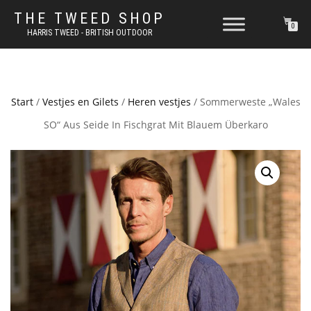
THE TWEED SHOP
0
HARRIS TWEED - BRITISH OUTDOOR
Start
/
Vestjes en Gilets
/
Heren vestjes
/ Sommerweste „Wales
SO“ Aus Seide In Fischgrat Mit Blauem Überkaro