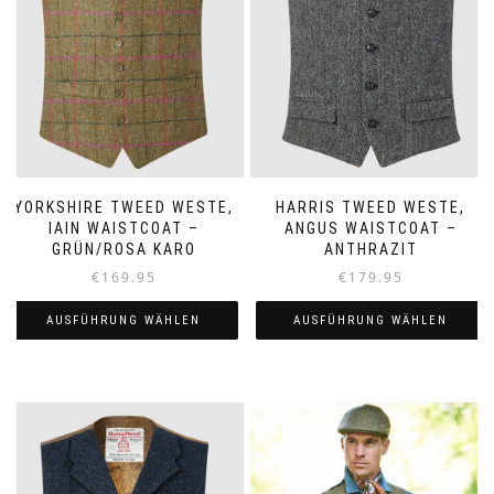
YORKSHIRE TWEED WESTE,
HARRIS TWEED WESTE,
IAIN WAISTCOAT –
ANGUS WAISTCOAT –
GRÜN/ROSA KARO
ANTHRAZIT
€
169.95
€
179.95
AUSFÜHRUNG WÄHLEN
AUSFÜHRUNG WÄHLEN
Dieses
Dieses
Produkt
Produkt
weist
weist
mehrere
mehrere
Varianten
Varianten
auf.
auf.
Die
Die