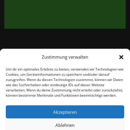
Zustimmung verwalten
email:
info@thetweedshop.de
Um dir ein optimales Erlebnis zu bieten, verwenden wir Technologien wie
Cookies, um Geräteinformationen zu speichern und/oder darauf
Kvk Nummer: 88959732
zuzugreifen. Wenn du diesen Technologien zustimmst, können wir Daten
wie das Surfverhalten oder eindeutige IDs auf dieser Website
verarbeiten. Wenn du deine Zustimmung nicht erteilst oder zurückziehst,
MWSnr: NL864836247B01
können bestimmte Merkmale und Funktionen beeinträchtigt werden.
Akzeptieren
Ablehnen