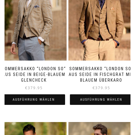
SOMMERSAKKO “LONDON SO“
SOMMERSAKKO “LONDON SO“
AUS SEIDE IN BEIGE-BLAUEM
AUS SEIDE IN FISCHGRAT MIT
GLENCHECK
BLAUEM ÜBERKARO
€
379.95
€
379.95
AUSFÜHRUNG WÄHLEN
AUSFÜHRUNG WÄHLEN
Dieses
Dieses
Produkt
Produkt
weist
weist
mehrere
mehrere
Varianten
Varianten