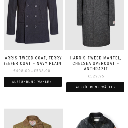
HARRIS TWEED COAT, FERRY
HARRIS TWEED MANTEL,
REEFER COAT – NAVY PLAIN
CHELSEA OVERCOAT –
ANTHRAZIT
Preisspanne:
€
498.00
€
538.00
–
€498.00
€
529.95
bis
AUSFÜHRUNG WÄHLEN
€538.00
AUSFÜHRUNG WÄHLEN
Dieses
Dieses
Produkt
Produkt
weist
weist
mehrere
mehrere
Varianten
Varianten
auf.
auf.
Die