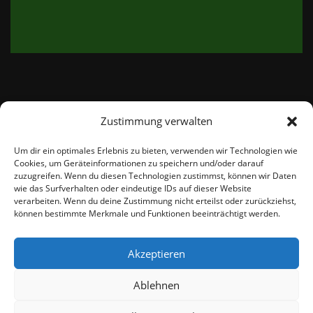
Zustimmung verwalten
email:
info@thetweedshop.de
Um dir ein optimales Erlebnis zu bieten, verwenden wir Technologien wie
Cookies, um Geräteinformationen zu speichern und/oder darauf
Kvk Nummer: 88959732
zuzugreifen. Wenn du diesen Technologien zustimmst, können wir Daten
wie das Surfverhalten oder eindeutige IDs auf dieser Website
verarbeiten. Wenn du deine Zustimmung nicht erteilst oder zurückziehst,
MWSnr: NL864836247B01
können bestimmte Merkmale und Funktionen beeinträchtigt werden.
Akzeptieren
Ablehnen