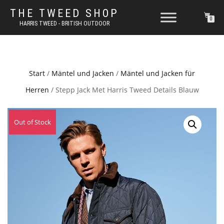
THE TWEED SHOP
0
HARRIS TWEED - BRITISH OUTDOOR
Start
/
Mäntel und Jacken
/
Mäntel und Jacken für
Herren
/ Stepp Jack Met Harris Tweed Details Blauw
Out of Stock