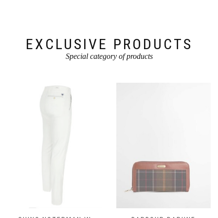
Produktseite
der
gewählt
Produktseite
werden
gewählt
werden
EXCLUSIVE PRODUCTS
Special category of products