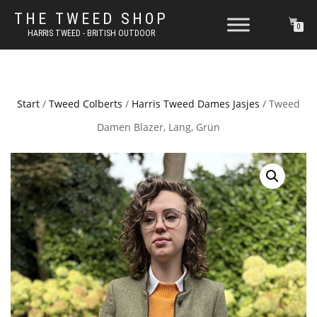
THE TWEED SHOP
0
HARRIS TWEED - BRITISH OUTDOOR
Start
/
Tweed Colberts
/
Harris Tweed Dames Jasjes
/ Tweed
Damen Blazer, Lang, Grün