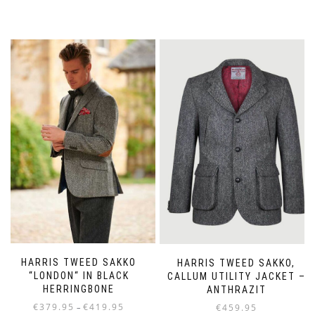
HARRIS TWEED SAKKO
HARRIS TWEED SAKKO,
“LONDON“ IN BLACK
CALLUM UTILITY JACKET –
HERRINGBONE
ANTHRAZIT
Preisspanne:
€
379.95
€
419.95
€
459.95
–