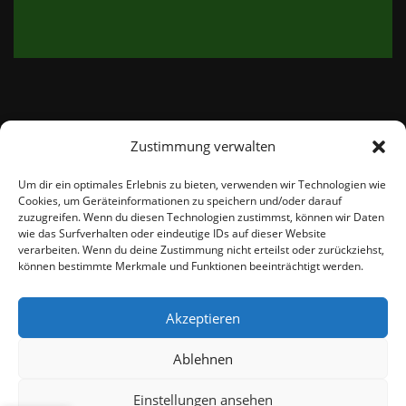
Zustimmung verwalten
email:
info@thetweedshop.de
Um dir ein optimales Erlebnis zu bieten, verwenden wir Technologien wie
Cookies, um Geräteinformationen zu speichern und/oder darauf
Kvk Nummer: 88959732
zuzugreifen. Wenn du diesen Technologien zustimmst, können wir Daten
wie das Surfverhalten oder eindeutige IDs auf dieser Website
verarbeiten. Wenn du deine Zustimmung nicht erteilst oder zurückziehst,
MWSnr: NL864836247B01
können bestimmte Merkmale und Funktionen beeinträchtigt werden.
Akzeptieren
Ablehnen
Einstellungen ansehen