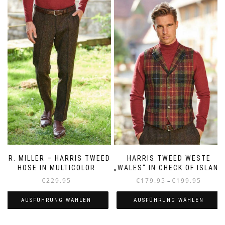
mehrere
Varianten
Varianten
auf.
auf.
Die
Die
Optionen
Optionen
können
können
auf
auf
der
der
Produktseite
Produktseite
gewählt
gewählt
werden
werden
MR. MILLER – HARRIS TWEED
HARRIS TWEED WESTE
HOSE IN MULTICOLOR
„WALES“ IN CHECK OF ISLAND
Preisspa
€
229.95
€
179.95
€
199.95
–
€179.95
bis
AUSFÜHRUNG WÄHLEN
AUSFÜHRUNG WÄHLEN
€199.95
Dieses
Dieses