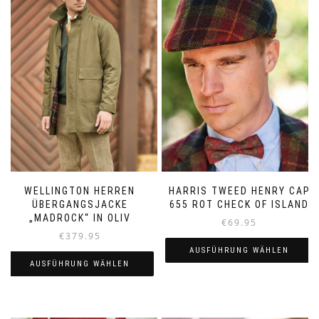
HARRIS TWEED HENRY CAP
WELLINGTON HERREN
655 ROT CHECK OF ISLAND
ÜBERGANGSJACKE
„MADROCK“ IN OLIV
€
69.95
€
379.95
AUSFÜHRUNG WÄHLEN
AUSFÜHRUNG WÄHLEN
Dieses
Dieses
Produkt
Produkt
weist
weist
mehrere