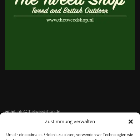
email:
info@thetweedshop.de
Zustimmung verwalten
Kvk Nummer: 88959732
Um dir ein optimales Erlebnis zu bieten, verwenden wir Technologien wie
MWSnr: NL864836247B01