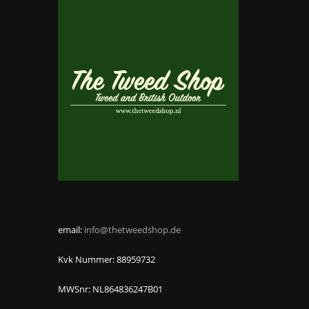
email:
info@thetweedshop.de
Kvk Nummer: 88959732
MWSnr: NL864836247B01