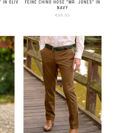
 IN OLIV
FEINE CHINO HOSE ”MR. JONES” IN
NAVY
€
99.95
Dieses
Produkt
weist
mehrere
Varianten
auf.
Die
Optionen
können
auf
der
Produktseite
gewählt
werden