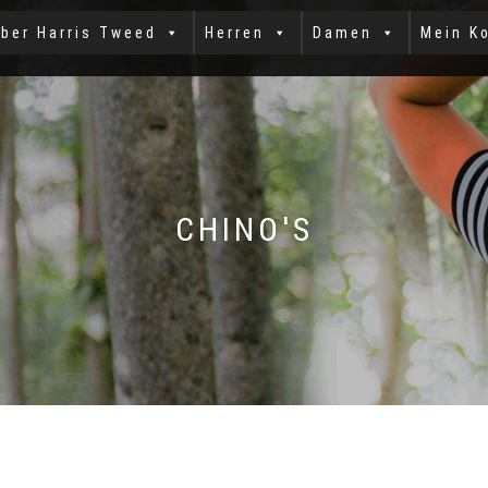
ber Harris Tweed
Herren
Damen
Mein K
CHINO'S