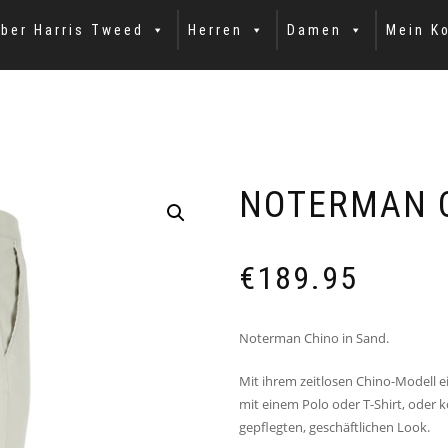
ber Harris Tweed
Herren
Damen
Mein K
NOTERMAN C
€
189.95
Noterman Chino in Sand.
Mit ihrem zeitlosen Chino-Modell ei
mit einem Polo oder T-Shirt, oder 
gepflegten, geschäftlichen Look.