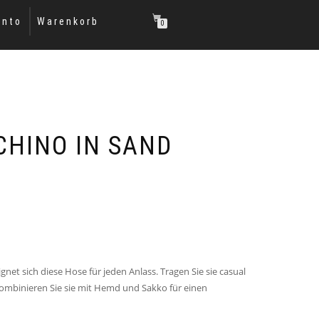
onto
Warenkorb
0
HINO IN SAND
gnet sich diese Hose für jeden Anlass. Tragen Sie sie casual
kombinieren Sie sie mit Hemd und Sakko für einen