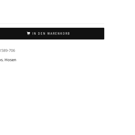
IN DEN WARENKORB
1589-706
os
,
Hosen