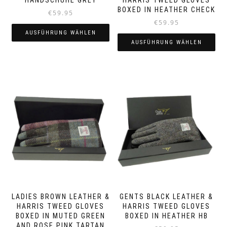
BOXED IN HEATHER CHECK
€
59.95
€
59.95
AUSFÜHRUNG WÄHLEN
AUSFÜHRUNG WÄHLEN
Dieses
Dieses
Produkt
Produkt
weist
weist
mehrere
mehrere
Varianten
Varianten
auf.
auf.
Die
Die
Optionen
Optionen
können
können
auf
auf
der
der
Produktseite
Produktseite
gewählt
gewählt
werden
werden
LADIES BROWN LEATHER &
GENTS BLACK LEATHER &
HARRIS TWEED GLOVES
HARRIS TWEED GLOVES
BOXED IN MUTED GREEN
BOXED IN HEATHER HB
AND ROSE PINK TARTAN