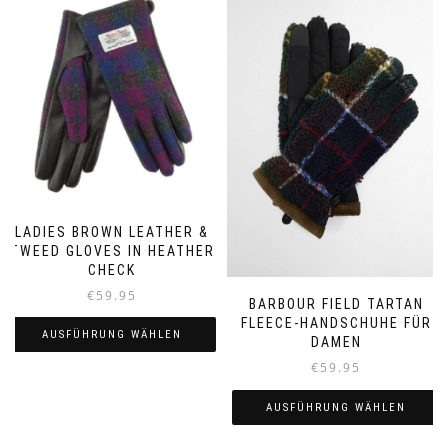
LADIES BROWN LEATHER &
TWEED GLOVES IN HEATHER
CHECK
€
59.95
BARBOUR FIELD TARTAN
FLEECE-HANDSCHUHE FÜR
AUSFÜHRUNG WÄHLEN
DAMEN
€
59.95
Dieses
Produkt
AUSFÜHRUNG WÄHLEN
weist
mehrere
Dieses