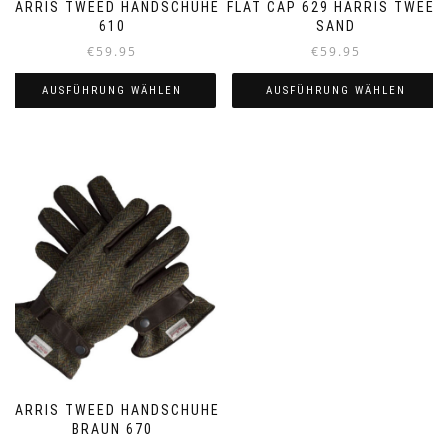
HARRIS TWEED HANDSCHUHE
FLAT CAP 629 HARRIS TWEED
610
SAND
€
59.95
€
59.95
AUSFÜHRUNG WÄHLEN
AUSFÜHRUNG WÄHLEN
Dieses
Dieses
Produkt
Produkt
weist
weist
mehrere
mehrere
Varianten
Varianten
auf.
auf.
Die
Die
Optionen
Optionen
können
können
auf
auf
der
der
Produktseite
Produktseite
gewählt
gewählt
werden
werden
HARRIS TWEED HANDSCHUHE
BRAUN 670