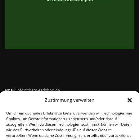
email:
info@thetweedshop.de
Zustimmung verwalten
Kvk Nummer: 88959732
Um dir ein optimales Erlebnis zu bieten, verwenden wir Technologien wie
MWSnr: NL864836247B01
Cookies, um Geräteinformationen zu speichern und/oder darauf
zuzugreifen. Wenn du diesen Technologien zustimmst, können wir Daten
wie das Surfverhalten oder eindeutige IDs auf dieser Website
verarbeiten. Wenn du deine Zustimmung nicht erteilst oder zurückziehst,