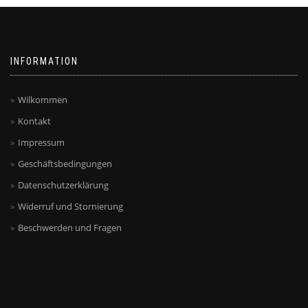
können
auf
auf
der
der
Produktseite
Produktseite
gewählt
INFORMATION
gewählt
werden
werden
Wilkommen
Kontakt
Impressum
Geschäftsbedingungen
Datenschutzerklärung
Widerruf und Stornierung
Beschwerden und Fragen