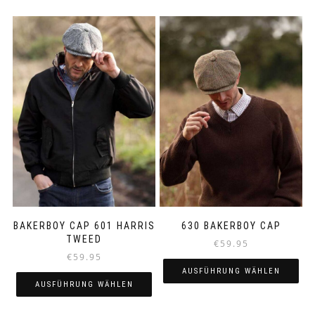
BAKERBOY CAP 601 HARRIS
630 BAKERBOY CAP
TWEED
€
59.95
€
59.95
AUSFÜHRUNG WÄHLEN
AUSFÜHRUNG WÄHLEN
Dieses
Dieses
Produkt