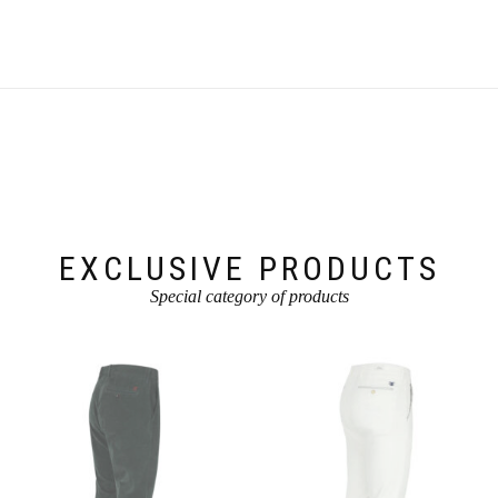
mehrere
Varianten
auf.
Die
Optionen
können
auf
der
Produktseite
gewählt
werden
EXCLUSIVE PRODUCTS
Special category of products