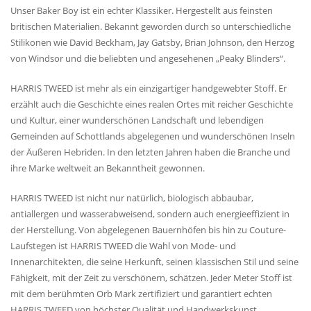
Unser Baker Boy ist ein echter Klassiker. Hergestellt aus feinsten
britischen Materialien. Bekannt geworden durch so unterschiedliche
Stilikonen wie David Beckham, Jay Gatsby, Brian Johnson, den Herzog
von Windsor und die beliebten und angesehenen „Peaky Blinders“.
HARRIS TWEED ist mehr als ein einzigartiger handgewebter Stoff. Er
erzählt auch die Geschichte eines realen Ortes mit reicher Geschichte
und Kultur, einer wunderschönen Landschaft und lebendigen
Gemeinden auf Schottlands abgelegenen und wunderschönen Inseln
der Äußeren Hebriden. In den letzten Jahren haben die Branche und
ihre Marke weltweit an Bekanntheit gewonnen.
HARRIS TWEED ist nicht nur natürlich, biologisch abbaubar,
antiallergen und wasserabweisend, sondern auch energieeffizient in
der Herstellung. Von abgelegenen Bauernhöfen bis hin zu Couture-
Laufstegen ist HARRIS TWEED die Wahl von Mode- und
Innenarchitekten, die seine Herkunft, seinen klassischen Stil und seine
Fähigkeit, mit der Zeit zu verschönern, schätzen. Jeder Meter Stoff ist
mit dem berühmten Orb Mark zertifiziert und garantiert echten
HARRIS TWEED von höchster Qualität und Handwerkskunst.