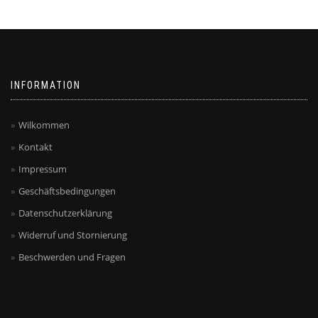
können
auf
auf
der
der
Produktseite
Produktseite
gewählt
gewählt
werden
werden
INFORMATION
Wilkommen
Kontakt
Impressum
Geschäftsbedingungen
Datenschutzerklärung
Widerruf und Stornierung
Beschwerden und Fragen