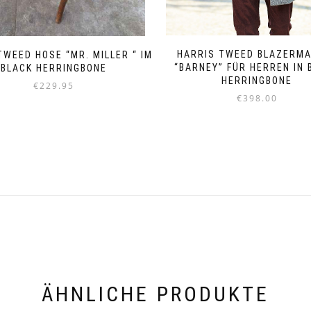
HARRIS TWEED BLAZERM
TWEED HOSE “MR. MILLER “ IM
“BARNEY” FÜR HERREN IN 
BLACK HERRINGBONE
HERRINGBONE
€
229.95
€
398.00
Dieses
Dieses
Produkt
Produkt
weist
weist
mehrere
mehrere
Varianten
Varianten
auf.
auf.
Die
Die
Optionen
Optionen
können
können
auf
auf
der
der
Produktseite
Produktseite
gewählt
gewählt
ÄHNLICHE PRODUKTE
werden
werden