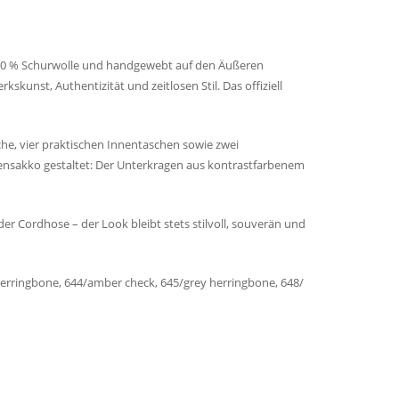
 100 % Schurwolle und handgewebt auf den Äußeren
kunst, Authentizität und zeitlosen Stil. Das offiziell
che, vier praktischen Innentaschen sowie zwei
rrensakko gestaltet: Der Unterkragen aus kontrastfarbenem
der Cordhose – der Look bleibt stets stilvoll, souverän und
herringbone, 644/amber check, 645/grey herringbone, 648/