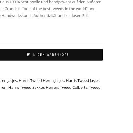
gt aus 100 % Schurwolle und handgewebt auf den Äußeren
ne Grund als “one of the best tweeds in the world“ und
 Handwerkskunst, Authentizität und zeitlosen Stil.
IN DEN WARENKORB
 en Jasjes
,
Harris Tweed Heren Jasjes
,
Harris Tweed Jasjes
rren
,
Harris Tweed Sakkos Herren
,
Tweed Colberts
,
Tweed