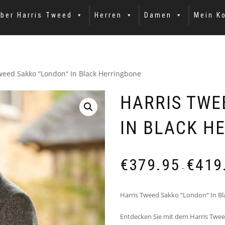
ber Harris Tweed
Herren
Damen
Mein K
weed Sakko “London“ In Black Herringbone
HARRIS TWE
IN BLACK H
€
379.95
€
419
–
Harris Tweed Sakko “London“ In Bl
Entdecken Sie mit dem Harris Twee