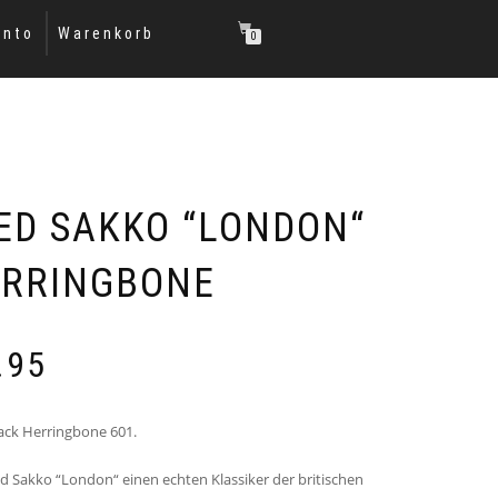
onto
Warenkorb
0
ED SAKKO “LONDON“
ERRINGBONE
Preisspanne:
.95
€379.95
bis
€419.95
ack Herringbone 601.
d Sakko “London“ einen echten Klassiker der britischen