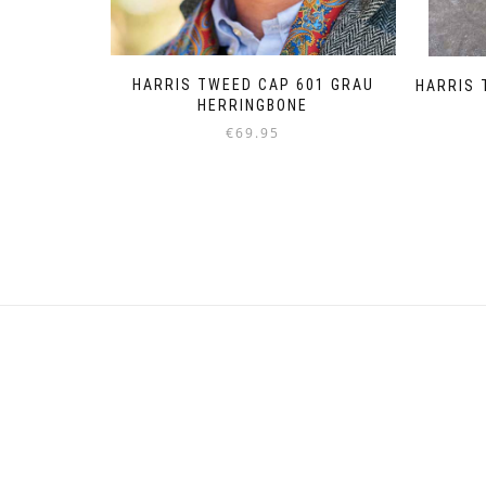
HARRIS TWEED CAP 601 GRAU
HARRIS 
HERRINGBONE
€
69.95
Dieses
Produkt
weist
mehrere
Varianten
auf.
Die
Optionen
können
auf
der
Produktseite
gewählt
werden