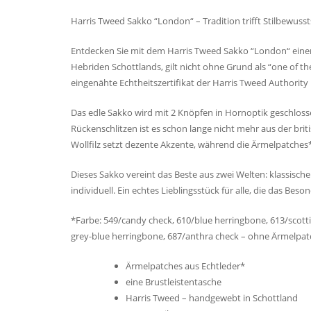
Harris Tweed Sakko “London“ – Tradition trifft Stilbewusst
Entdecken Sie mit dem Harris Tweed Sakko “London“ einen
Hebriden Schottlands, gilt nicht ohne Grund als “one of th
eingenähte Echtheitszertifikat der Harris Tweed Authority
Das edle Sakko wird mit 2 Knöpfen in Hornoptik geschlosse
Rückenschlitzen ist es schon lange nicht mehr aus der br
Wollfilz setzt dezente Akzente, während die Ärmelpatches
Dieses Sakko vereint das Beste aus zwei Welten: klassische
individuell. Ein echtes Lieblingsstück für alle, die das Bes
*Farbe: 549/candy check, 610/blue herringbone, 613/scott
grey-blue herringbone, 687/anthra check – ohne Ärmelpat
Ärmelpatches aus Echtleder*
eine Brustleistentasche
Harris Tweed – handgewebt in Schottland