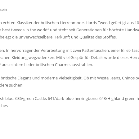
sein
 echten Klassiker der britischen Herrenmode. Harris Tweed gefertigt aus
e best tweeds in the world“ und steht seit Generationen für höchste Handwerks
 belegt die unverwechselbare Herkunft und Qualität des Stoffes.
n. In hervorragender Verarbeitung mit zwei Pattentaschen, einer Billet-Tas
itischen Kleidung wegzudenken. Mit viel Gespür für Details wurde dieses He
* aus echtem Leder britischen Charme ausstrahlen.
 britische Eleganz und moderne Vielseitigkeit. Ob mit Weste, Jeans, Chinos o
ondere suchen!
ish blue, 636/green Castle, 641/dark-blue herringbone, 643/Highland green 
ches