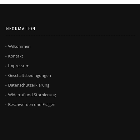
können
auf
auf
der
der
Produktseite
Produktseite
gewählt
INFORMATION
gewählt
werden
werden
Wilkommen
Kontakt
Impressum
Geschäftsbedingungen
Datenschutzerklärung
Widerruf und Stornierung
Beschwerden und Fragen