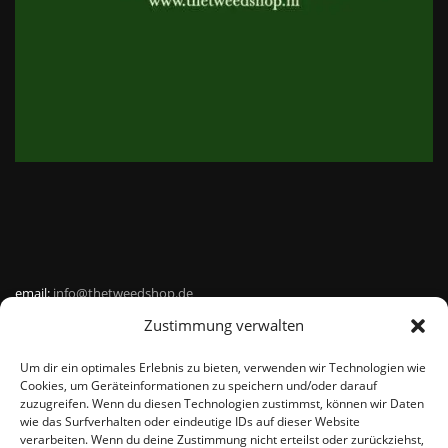
email:
info@thetweedshop.de
Zustimmung verwalten
Kvk Nummer: 88959732
Um dir ein optimales Erlebnis zu bieten, verwenden wir Technologien wie
MWSnr: NL864836247B01
Cookies, um Geräteinformationen zu speichern und/oder darauf
zuzugreifen. Wenn du diesen Technologien zustimmst, können wir Daten
wie das Surfverhalten oder eindeutige IDs auf dieser Website
verarbeiten. Wenn du deine Zustimmung nicht erteilst oder zurückziehst,