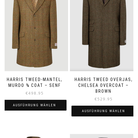
HARRIS TWEED-MANTEL,
HARRIS TWEED OVERJAS,
MURDO ¾ COAT – SENF
CHELSEA OVERCOAT –
BROWN
€
498.95
€
529.95
AUSFÜHRUNG WÄHLEN
AUSFÜHRUNG WÄHLEN
Dieses
Dieses
Produkt
Produkt
weist
weist
mehrere