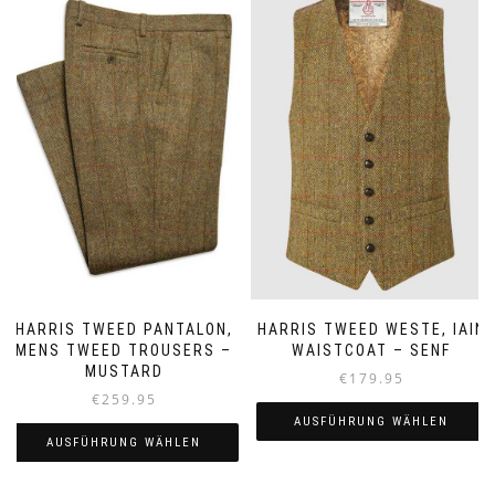
HARRIS TWEED PANTALON,
HARRIS TWEED WESTE, IAIN
MENS TWEED TROUSERS –
WAISTCOAT – SENF
MUSTARD
€
179.95
€
259.95
AUSFÜHRUNG WÄHLEN
AUSFÜHRUNG WÄHLEN
Dieses
Dieses
Produkt