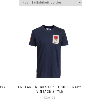
997
ENGLAND RUGBY 1871 T-SHIRT NAVY
VINTAGE STYLE
€
39.95
Dieses