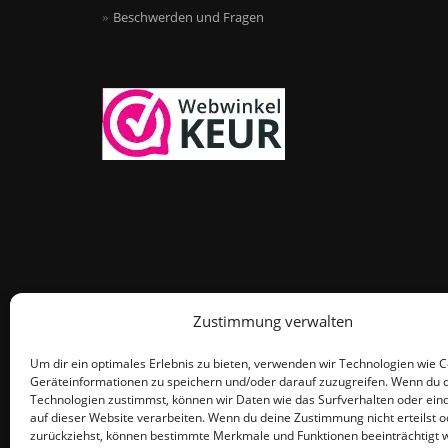
Beschwerden und Fragen
Zustimmung verwalten
Um dir ein optimales Erlebnis zu bieten, verwenden wir Technologien wie 
Geräteinformationen zu speichern und/oder darauf zuzugreifen. Wenn du 
Technologien zustimmst, können wir Daten wie das Surfverhalten oder eind
auf dieser Website verarbeiten. Wenn du deine Zustimmung nicht erteilst o
zurückziehst, können bestimmte Merkmale und Funktionen beeinträchtigt 