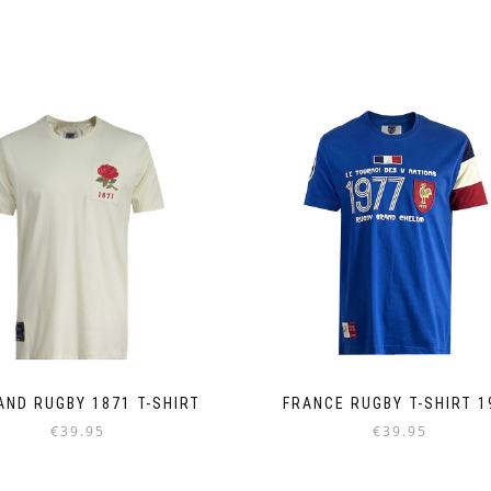
AND RUGBY 1871 T-SHIRT
FRANCE RUGBY T-SHIRT 1
€
39.95
€
39.95
Dieses
Dieses
Produkt
Produkt