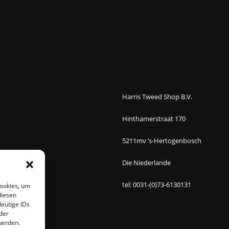
Harris Tweed Shop B.V.
Hinthamerstraat 170
5211mv ’s-Hertogenbosch
Die Niederlande
tel: 0031-(0)73-6130131
Cookies, um
diesen
eutige IDs
der
werden.