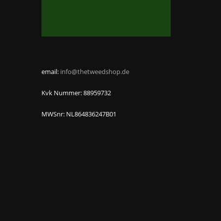
email:
info@thetweedshop.de
Kvk Nummer: 88959732
MWSnr: NL864836247B01