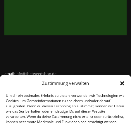
email:
info@thetweedshop.de
Zustimmung verwalten
Kvk Nummer: 88959732
Um dir ein optimales Erlebnis zu bieten, verwenden wir Technologien wie
MWSnr: NL864836247B01
Cookies, um Geräteinformationen zu speichern und/oder darauf
zuzugreifen. Wenn du diesen Technologien zustimmst, können wir Daten
wie das Surfverhalten oder eindeutige IDs auf dieser Website
verarbeiten. Wenn du deine Zustimmung nicht erteilst oder zurückziehst,
können bestimmte Merkmale und Funktionen beeinträchtigt werden.