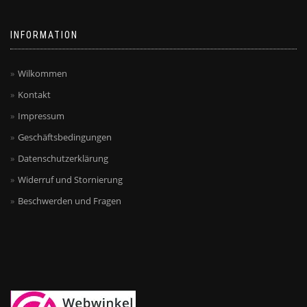
der
Produktseite
Produktseite
gewählt
INFORMATION
gewählt
werden
werden
Wilkommen
Kontakt
Impressum
Geschäftsbedingungen
Datenschutzerklärung
Widerruf und Stornierung
Beschwerden und Fragen