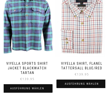
auf.
Die
Optionen
können
auf
der
Produktseite
gewählt
werden
VIYELLA SPORTS SHIRT
VIYELLA SHIRT, FLANEL
JACKET BLACKWATCH
TATTERSALL BLUE/RED
TARTAN
€
139.95
€
139.95
AUSFÜHRUNG WÄHLEN
AUSFÜHRUNG WÄHLEN
Dieses
Dieses
Produkt
Produkt
weist
weist
mehrere