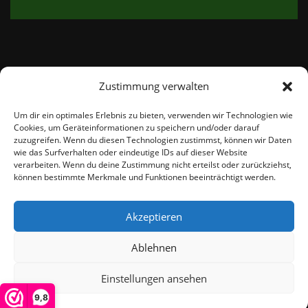
Zustimmung verwalten
email:
info@thetweedshop.de
Um dir ein optimales Erlebnis zu bieten, verwenden wir Technologien wie
Cookies, um Geräteinformationen zu speichern und/oder darauf
Kvk Nummer: 88959732
zuzugreifen. Wenn du diesen Technologien zustimmst, können wir Daten
wie das Surfverhalten oder eindeutige IDs auf dieser Website
verarbeiten. Wenn du deine Zustimmung nicht erteilst oder zurückziehst,
MWSnr: NL864836247B01
können bestimmte Merkmale und Funktionen beeinträchtigt werden.
Akzeptieren
Ablehnen
Einstellungen ansehen
© THEMEISLE, ALL RIGHTS RESERVED
9,8