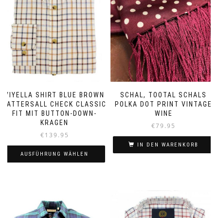
VIYELLA SHIRT BLUE BROWN
SCHAL, TOOTAL SCHALS
TATTERSALL CHECK CLASSIC
POLKA DOT PRINT VINTAGE
FIT MIT BUTTON-DOWN-
WINE
KRAGEN
€
79.95
€
139.95
IN DEN WARENKORB
AUSFÜHRUNG WÄHLEN
Dieses
Produkt
weist
mehrere
Varianten