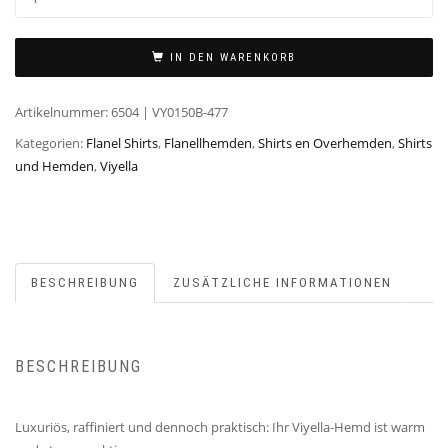
IN DEN WARENKORB
Artikelnummer:
6504 | VY0150B-477
Kategorien:
Flanel Shirts
,
Flanellhemden
,
Shirts en Overhemden
,
Shirts
und Hemden
,
Viyella
BESCHREIBUNG
ZUSÄTZLICHE INFORMATIONEN
BESCHREIBUNG
Luxuriös, raffiniert und dennoch praktisch: Ihr Viyella-Hemd ist warm