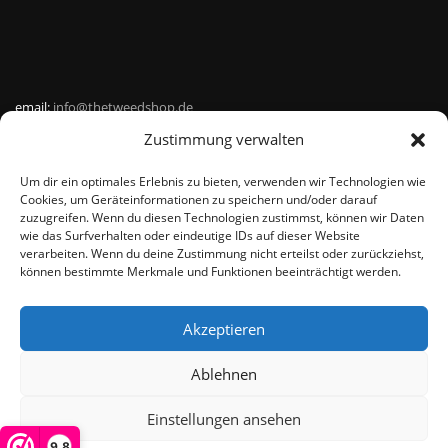
email:
info@thetweedshop.de
Zustimmung verwalten
Kvk Nummer: 88959732
Um dir ein optimales Erlebnis zu bieten, verwenden wir Technologien wie
MWSnr: NL864836247B01
Cookies, um Geräteinformationen zu speichern und/oder darauf
zuzugreifen. Wenn du diesen Technologien zustimmst, können wir Daten
wie das Surfverhalten oder eindeutige IDs auf dieser Website
verarbeiten. Wenn du deine Zustimmung nicht erteilst oder zurückziehst,
können bestimmte Merkmale und Funktionen beeinträchtigt werden.
Akzeptieren
© THEMEISLE, ALL RIGHTS RESERVED
Ablehnen
Einstellungen ansehen
De waardering van www.harristweed-shop.nl bij
WebwinkelKeur
Reviews
is 9.8/10 gebaseerd op 358 reviews.
9,8