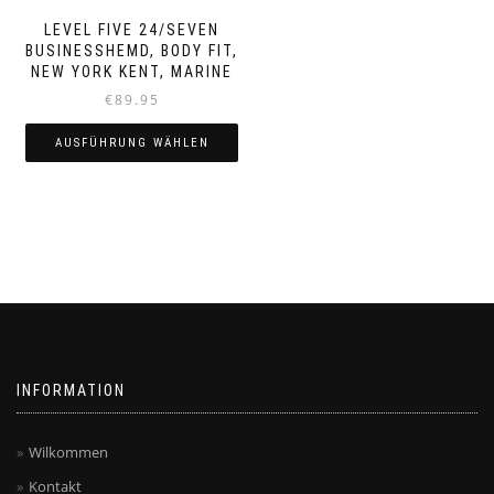
LEVEL FIVE 24/SEVEN
BUSINESSHEMD, BODY FIT,
NEW YORK KENT, MARINE
€
89.95
AUSFÜHRUNG WÄHLEN
Dieses
Produkt
weist
mehrere
Varianten
auf.
Die
Optionen
können
auf
INFORMATION
der
Produktseite
gewählt
Wilkommen
werden
Kontakt