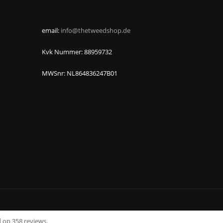
email:
info@thetweedshop.de
Kvk Nummer: 88959732
MWSnr: NL864836247B01
 op 358 reviews.