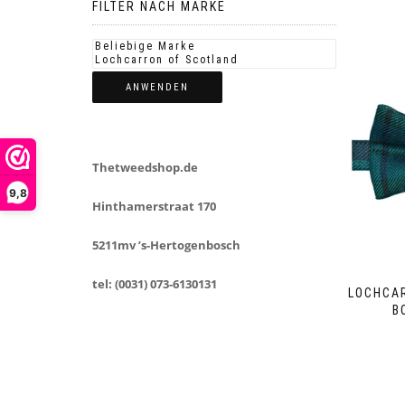
FILTER NACH MARKE
ANWENDEN
Thetweedshop.de
9,8
Hinthamerstraat 170
5211mv ’s-Hertogenbosch
tel: (0031) 073-6130131
LOCHCAR
B