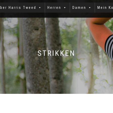
ber Harris Tweed
Herren
Damen
Mein K
STRIKKEN