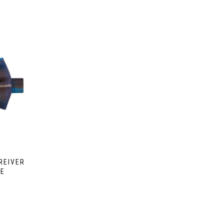
REIVER
UE