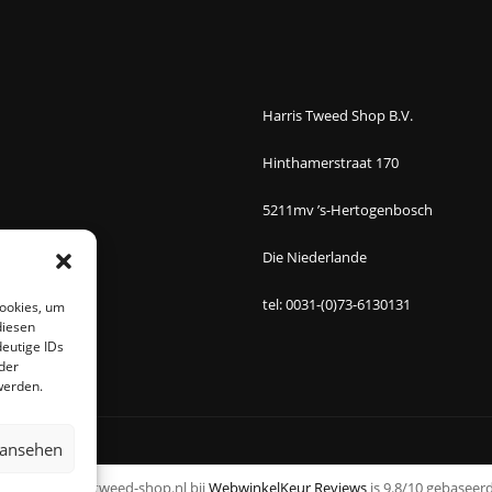
Harris Tweed Shop B.V.
Hinthamerstraat 170
5211mv ’s-Hertogenbosch
Die Niederlande
tel: 0031-(0)73-6130131
Cookies, um
diesen
eutige IDs
der
werden.
 ansehen
an www.harristweed-shop.nl bij
WebwinkelKeur Reviews
is 9.8/10 gebaseerd