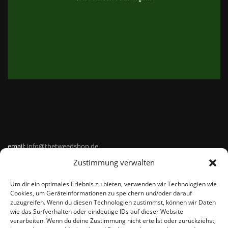
email:
info@thetweedshop.de
Zustimmung verwalten
Kvk Nummer: 88959732
Um dir ein optimales Erlebnis zu bieten, verwenden wir Technologien wie
MWSnr: NL864836247B01
Cookies, um Geräteinformationen zu speichern und/oder darauf
zuzugreifen. Wenn du diesen Technologien zustimmst, können wir Daten
wie das Surfverhalten oder eindeutige IDs auf dieser Website
verarbeiten. Wenn du deine Zustimmung nicht erteilst oder zurückziehst,