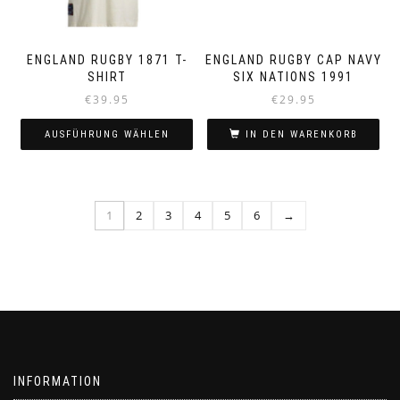
Produktseite
gewählt
gewählt
werden
werden
ENGLAND RUGBY 1871 T-
ENGLAND RUGBY CAP NAVY
SHIRT
SIX NATIONS 1991
€
39.95
€
29.95
AUSFÜHRUNG WÄHLEN
IN DEN WARENKORB
Dieses
Produkt
weist
1
2
3
4
5
6
→
mehrere
Varianten
auf.
Die
Optionen
können
auf
der
Produktseite
INFORMATION
gewählt
werden