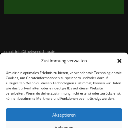
email:
info@thetweedshop.de
Zustimmung verwalten
Kvk Nummer: 88959732
Um dir ein optimales Erlebnis zu bieten, verwenden wir Technologien wie
MWSnr: NL864836247B01
Cookies, um Geräteinformationen zu speichern und/oder darauf
zuzugreifen. Wenn du diesen Technologien zustimmst, können wir Daten
wie das Surfverhalten oder eindeutige IDs auf dieser Website
verarbeiten. Wenn du deine Zustimmung nicht erteilst oder zurückziehst,
können bestimmte Merkmale und Funktionen beeinträchtigt werden.
Akzeptieren
© THEMEISLE, ALL RIGHTS RESERVED
Ablehnen