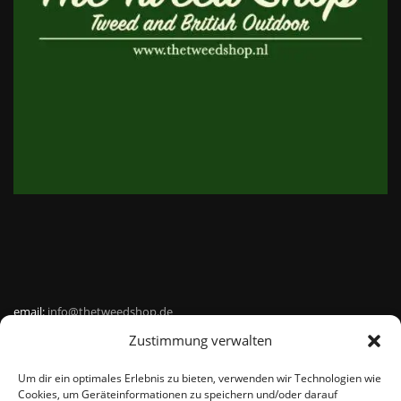
email:
info@thetweedshop.de
Zustimmung verwalten
Kvk Nummer: 88959732
Um dir ein optimales Erlebnis zu bieten, verwenden wir Technologien wie
MWSnr: NL864836247B01
Cookies, um Geräteinformationen zu speichern und/oder darauf