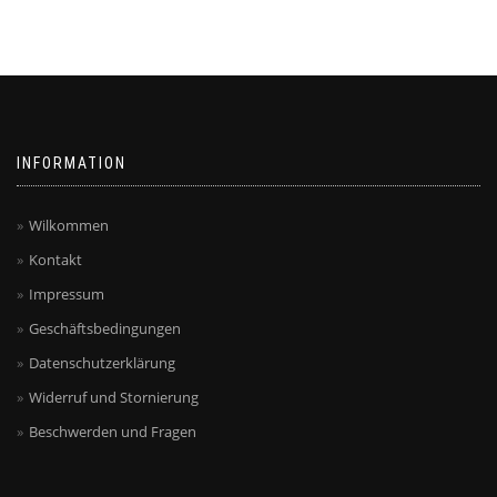
mehrere
Varianten
auf.
Die
Optionen
können
auf
INFORMATION
der
Produktseite
gewählt
Wilkommen
werden
Kontakt
Impressum
Geschäftsbedingungen
Datenschutzerklärung
Widerruf und Stornierung
Beschwerden und Fragen