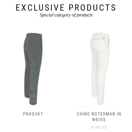
werden
werden
EXCLUSIVE PRODUCTS
Special category of products
PRODUKT
CHINO NOTERMAN IN
WEISS
€
189.95