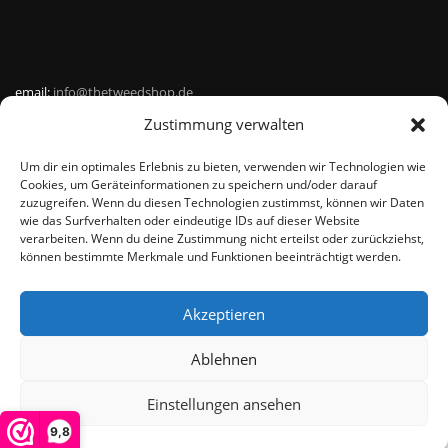
email:
info@thetweedshop.de
Zustimmung verwalten
Kvk Nummer: 88959732
Um dir ein optimales Erlebnis zu bieten, verwenden wir Technologien wie
MWSnr: NL864836247B01
Cookies, um Geräteinformationen zu speichern und/oder darauf
zuzugreifen. Wenn du diesen Technologien zustimmst, können wir Daten
wie das Surfverhalten oder eindeutige IDs auf dieser Website
verarbeiten. Wenn du deine Zustimmung nicht erteilst oder zurückziehst,
können bestimmte Merkmale und Funktionen beeinträchtigt werden.
Akzeptieren
© THEMEISLE, ALL RIGHTS RESERVED
Ablehnen
Einstellungen ansehen
De waardering van www.harristweed-shop.nl bij
WebwinkelKeur
Reviews
is 9.8/10 gebaseerd op 358 reviews.
9,8