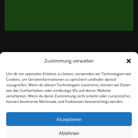
Zustimmung verwalten
email:
info@thetweedshop.de
Um dir ein optimales Erlebnis zu bieten, verwenden wir Technologien wie
Cookies, um Geräteinformationen zu speichern und/oder darauf
Kvk Nummer: 88959732
zuzugreifen. Wenn du diesen Technologien zustimmst, können wir Daten
wie das Surfverhalten oder eindeutige IDs auf dieser Website
verarbeiten. Wenn du deine Zustimmung nicht erteilst oder zurückziehst,
MWSnr: NL864836247B01
können bestimmte Merkmale und Funktionen beeinträchtigt werden.
Akzeptieren
Ablehnen