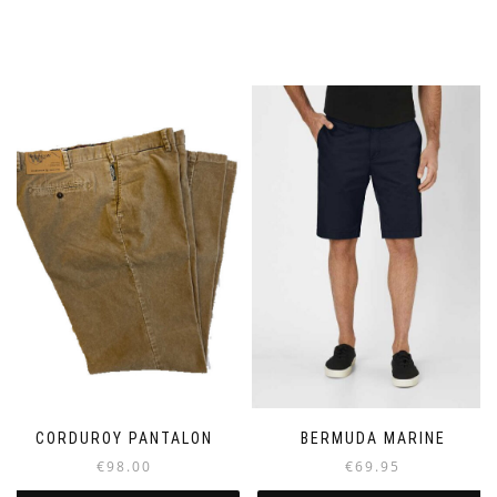
CORDUROY PANTALON
BERMUDA MARINE
€
98.00
€
69.95