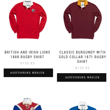
BRITISH AND IRISH LIONS
CLASSIC BURGUNDY WITH
1888 RUGBY SHIRT
GOLD COLLAR 1871 RUGBY
SHIRT
€
135.95
€
135.95
AUSFÜHRUNG WÄHLEN
AUSFÜHRUNG WÄHLEN
Dieses
Dieses
Produkt
Produkt
weist
weist
mehrere
mehrere
Varianten
Varianten
auf.