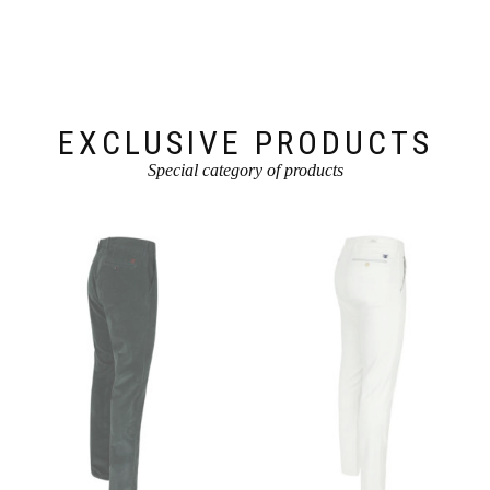
können
können
auf
auf
der
der
Produktseite
Produktseite
gewählt
gewählt
werden
werden
EXCLUSIVE PRODUCTS
Special category of products