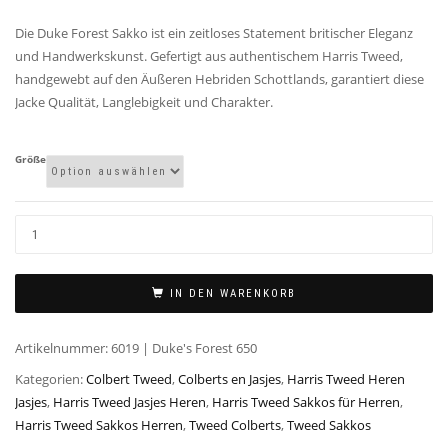
Die Duke Forest Sakko ist ein zeitloses Statement britischer Eleganz
und Handwerkskunst. Gefertigt aus authentischem Harris Tweed,
handgewebt auf den Äußeren Hebriden Schottlands, garantiert diese
Jacke Qualität, Langlebigkeit und Charakter.
Größe
IN DEN WARENKORB
Artikelnummer:
6019 | Duke's Forest 650
Kategorien:
Colbert Tweed
,
Colberts en Jasjes
,
Harris Tweed Heren
Jasjes
,
Harris Tweed Jasjes Heren
,
Harris Tweed Sakkos für Herren
,
Harris Tweed Sakkos Herren
,
Tweed Colberts
,
Tweed Sakkos