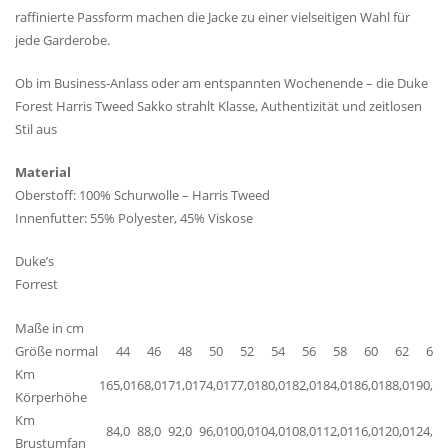
raffinierte Passform machen die Jacke zu einer vielseitigen Wahl für
jede Garderobe.
Ob im Business-Anlass oder am entspannten Wochenende – die Duke
Forest Harris Tweed Sakko strahlt Klasse, Authentizität und zeitlosen
Stil aus
Material
Oberstoff: 100% Schurwolle – Harris Tweed
Innenfutter: 55% Polyester, 45% Viskose
Duke’s
Forrest
Maße in cm
Größe normal
44
46
48
50
52
54
56
58
60
62
64
Km
165,0
168,0
171,0
174,0
177,0
180,0
182,0
184,0
186,0
188,0
190,0
1
Körperhöhe
Km
84,0
88,0
92,0
96,0
100,0
104,0
108,0
112,0
116,0
120,0
124,0
1
Brustumfan