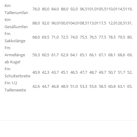
Km
76,0
80,0
84,0
88,0
92,0
96,5
101,0
105,5
110,0
114,5
119,5
1
Taillenumfan
Km
88,0
92,0
96,0
100,0
104,0
108,5
113,0
117,5
12,0
126,5
131,0
1
Gesäßumfan
Fm
68,0
69,5
71,0
72,5
74,0
75,5
76,5
77,5
78,5
79,5
80,0
Sakkolänge
Fm
Armellänge
59,3
60,5
61,7
62,9
64,1
65,1
66,1
67,1
68,1
68,6
69,1
ab Kugel
Fm
40,9
42,3
43,7
45,1
46,5
47,7
48,7
49,7
50,7
51,7
52,7
Schulterbreite
Fm 1/2
42,6
44,7
46,8
48,9
51,0
53,3
55,6
58,5
60,8
63,1
65,4
Taillenweite