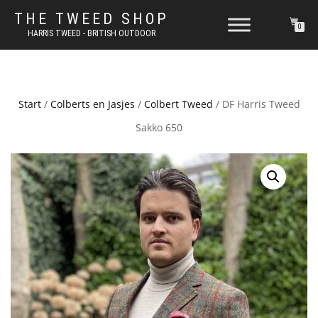
THE TWEED SHOP
0
HARRIS TWEED - BRITISH OUTDOOR
Start
/
Colberts en Jasjes
/
Colbert Tweed
/ DF Harris Tweed
Sakko 650