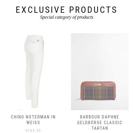
gewählt
werden
werden
EXCLUSIVE PRODUCTS
Special category of products
CHINO NOTERMAN IN
BARBOUR DAPHNE
WEISS
GELDBÖRSE CLASSIC
TARTAN
€
189.95