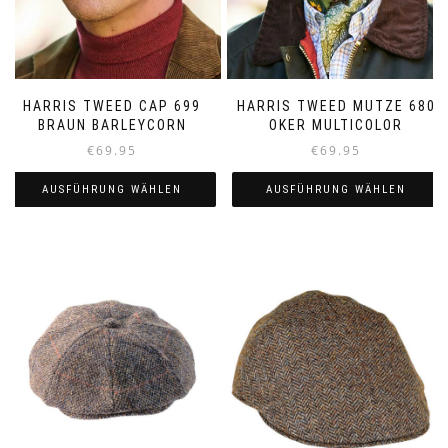
HARRIS TWEED CAP 699
HARRIS TWEED MUTZE 680
BRAUN BARLEYCORN
OKER MULTICOLOR
€
69.95
€
69.95
AUSFÜHRUNG WÄHLEN
AUSFÜHRUNG WÄHLEN
Dieses
Dieses
Produkt
Produkt
weist
weist
mehrere
mehrere
Varianten
Varianten
auf.
auf.
Die
Die
Optionen
Optionen
können
können
auf
auf
der
der
Produktseite
Produktseite