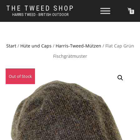
THE TWEED SHOP
0
HARRIS TWEED - BRITISH OUTDOOR
Start
/
Hüte und Caps
/
Harris-Tweed-Mützen
/ Flat Cap Grün
Fischgrätmuster
Out of Stock