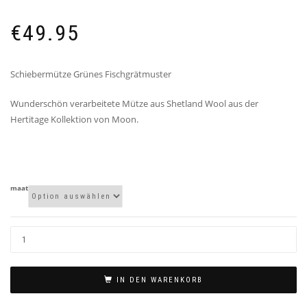
€
49.95
Schiebermütze Grünes Fischgrätmuster
Wunderschön verarbeitete Mütze aus Shetland Wool aus der
Hertitage Kollektion von Moon.
maat
IN DEN WARENKORB