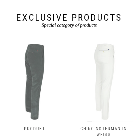
Produktseite
gewählt
gewählt
werden
werden
EXCLUSIVE PRODUCTS
Special category of products
PRODUKT
CHINO NOTERMAN IN
WEISS