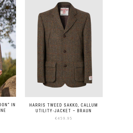
DON“ IN
HARRIS TWEED SAKKO, CALLUM
ONE
UTILITY-JACKET – BRAUN
eisspanne:
€
459.95
79.95
Dieses
s