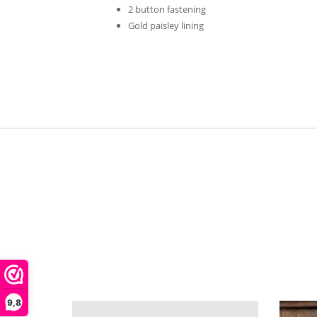
2 button fastening
Gold paisley lining
9,8