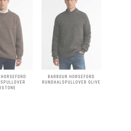
 HORSEFORD
BARBOUR HORSEFORD
BARBOU
LSPULLOVER
RUNDHALSPULLOVER OLIVE
SHOVEL
DSTONE
D