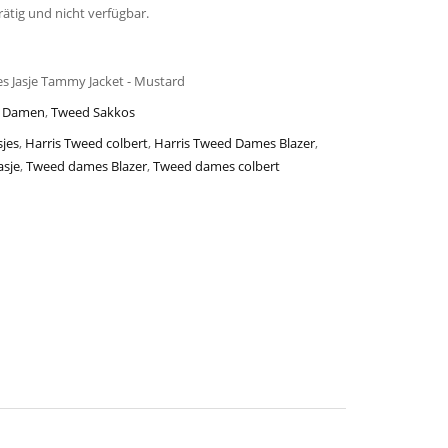
rätig und nicht verfügbar.
s Jasje Tammy Jacket - Mustard
ür Damen
,
Tweed Sakkos
jes
,
Harris Tweed colbert
,
Harris Tweed Dames Blazer
,
asje
,
Tweed dames Blazer
,
Tweed dames colbert