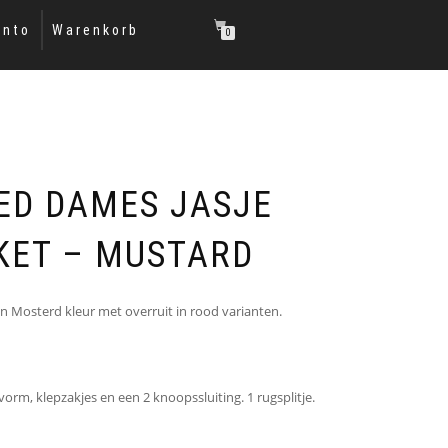
onto
Warenkorb
0
ED DAMES JASJE
KET – MUSTARD
in Mosterd kleur met overruit in rood varianten.
m, klepzakjes en een 2 knoopssluiting. 1 rugsplitje.