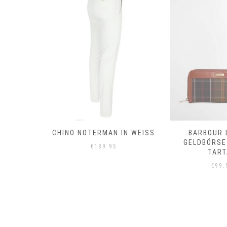
T
CHINO NOTERMAN IN WEISS
BARBOUR 
GELDBÖRSE
€
189.95
TART
€
99.