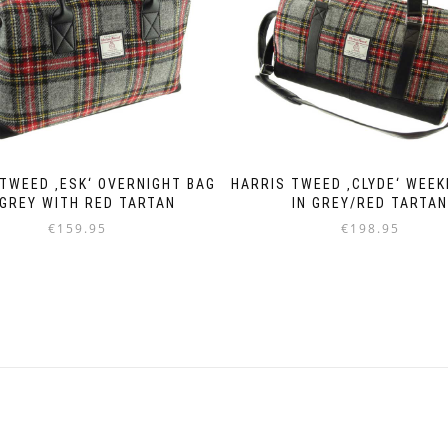
TWEED ‚ESK‘ OVERNIGHT BAG
HARRIS TWEED ‚CLYDE‘ WEE
 GREY WITH RED TARTAN
IN GREY/RED TARTA
€
159.95
€
198.95