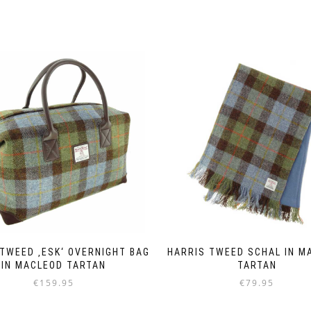
TWEED ‚ESK‘ OVERNIGHT BAG
HARRIS TWEED SCHAL IN M
IN MACLEOD TARTAN
TARTAN
€
159.95
€
79.95