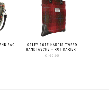
KEND BAG
OTLEY TOTE HARRIS TWEED
N
HANDTASCHE – ROT KARIERT
€
169.95