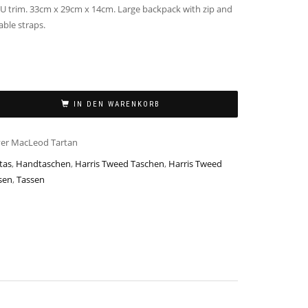
PU trim. 33cm x 29cm x 14cm. Large backpack with zip and
able straps.
IN DEN WARENKORB
er MacLeod Tartan
tas
,
Handtaschen
,
Harris Tweed Taschen
,
Harris Tweed
sen
,
Tassen