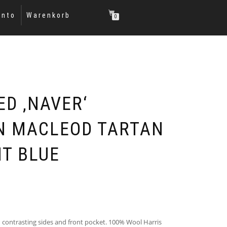
onto
Warenkorb
0
ED ‚NAVER‘
N MACLEOD TARTAN
HT BLUE
 contrasting sides and front pocket. 100% Wool Harris