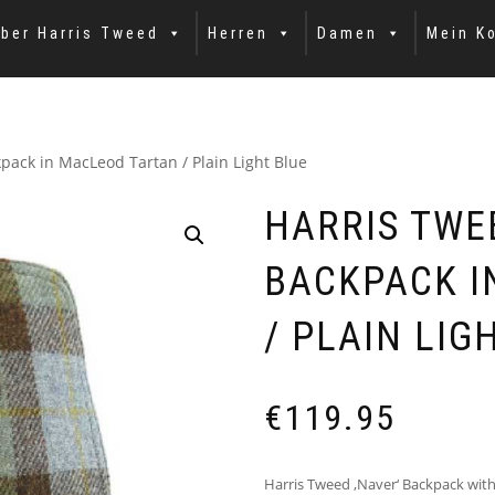
ber Harris Tweed
Herren
Damen
Mein K
pack in MacLeod Tartan / Plain Light Blue
HARRIS TWE
BACKPACK I
/ PLAIN LIG
€
119.95
Harris Tweed ‚Naver‘ Backpack with