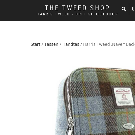
THE TWEED SHOP
Ü
HARRIS TWEED - BRITISH OUTDOOR
Start
/
Tassen
/
Handtas
/ Harris Tweed ‚Naver‘ Back