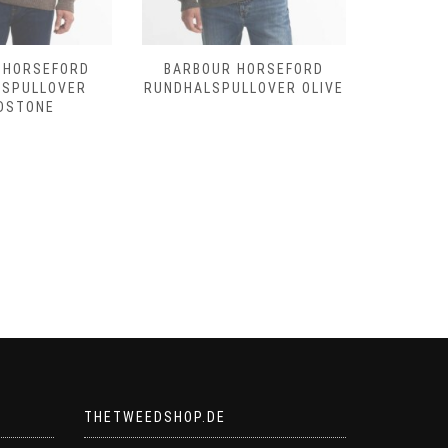
 HORSEFORD
BARBOUR HORSEFORD
BARBOU
LSPULLOVER
RUNDHALSPULLOVER OLIVE
SHOVEL
DSTONE
D
THETWEEDSHOP.DE