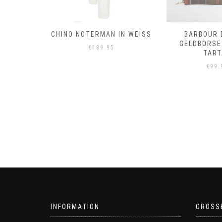
T
CHINO NOTERMAN IN WEISS
BARBOUR 
GELDBÖRSE
€
189.95
TART
€
99.
INFORMATION
GRÖSS