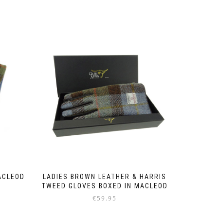
ACLEOD
LADIES BROWN LEATHER & HARRIS
TWEED GLOVES BOXED IN MACLEOD
€
59.95
Dieses