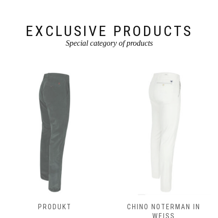
Produktseite
gewählt
gewählt
werden
werden
EXCLUSIVE PRODUCTS
Special category of products
PRODUKT
CHINO NOTERMAN IN
WEISS