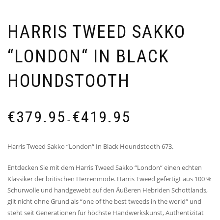
HARRIS TWEED SAKKO
“LONDON“ IN BLACK
HOUNDSTOOTH
Preisspanne:
€
379.95
€
419.95
€379.95
–
bis
€419.95
Harris Tweed Sakko “London“ In Black Houndstooth 673.
Entdecken Sie mit dem Harris Tweed Sakko “London“ einen echten
Klassiker der britischen Herrenmode. Harris Tweed gefertigt aus 100 %
Schurwolle und handgewebt auf den Äußeren Hebriden Schottlands,
gilt nicht ohne Grund als “one of the best tweeds in the world“ und
steht seit Generationen für höchste Handwerkskunst, Authentizität