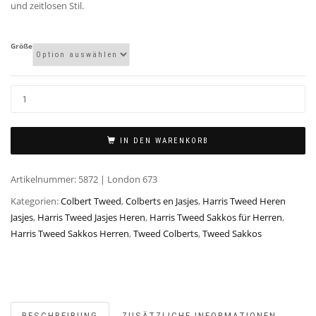
und zeitlosen Stil.
Größe
IN DEN WARENKORB
Artikelnummer:
5872 | London 673
Kategorien:
Colbert Tweed
,
Colberts en Jasjes
,
Harris Tweed Heren
Jasjes
,
Harris Tweed Jasjes Heren
,
Harris Tweed Sakkos für Herren
,
Harris Tweed Sakkos Herren
,
Tweed Colberts
,
Tweed Sakkos
BESCHREIBUNG
ZUSÄTZLICHE INFORMATIONEN