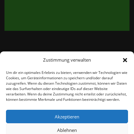
Zustimmung verwalten
email:
info@thetweedshop.de
Um dir ein optimales Erlebnis zu bieten, verwenden wir Technologien wie
Cookies, um Geräteinformationen zu speichern und/oder darauf
Kvk Nummer: 88959732
zuzugreifen. Wenn du diesen Technologien zustimmst, können wir Daten
wie das Surfverhalten oder eindeutige IDs auf dieser Website
verarbeiten. Wenn du deine Zustimmung nicht erteilst oder zurückziehst,
MWSnr: NL864836247B01
können bestimmte Merkmale und Funktionen beeinträchtigt werden.
Akzeptieren
Ablehnen