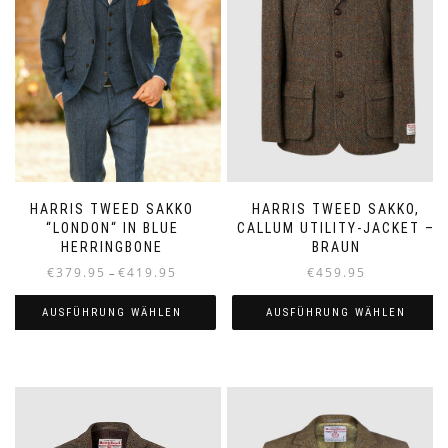
HARRIS TWEED SAKKO
HARRIS TWEED SAKKO,
“LONDON“ IN BLUE
CALLUM UTILITY-JACKET –
HERRINGBONE
BRAUN
Preisspanne:
€
379.95
€
419.95
€
459.95
–
€379.95
bis
AUSFÜHRUNG WÄHLEN
AUSFÜHRUNG WÄHLEN
€419.95
Dieses
Dieses
Produkt
Produkt
weist
weist
mehrere
mehrere
Varianten
Varianten