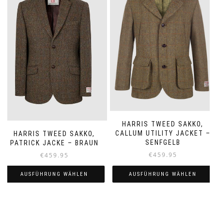
auf.
auf.
Die
Die
Optionen
Optionen
können
können
auf
auf
der
der
Produktseite
Produktseite
gewählt
gewählt
werden
werden
HARRIS TWEED SAKKO,
CALLUM UTILITY JACKET –
HARRIS TWEED SAKKO,
SENFGELB
PATRICK JACKE – BRAUN
€
459.95
€
459.95
AUSFÜHRUNG WÄHLEN
AUSFÜHRUNG WÄHLEN
Dieses
Dieses
Produkt
Produkt
weist
weist