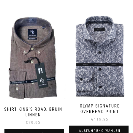
OLYMP SIGNATURE
SHIRT KING’S ROAD, BRUIN
OVERHEMD PRINT
LINNEN
€
119.95
€
79.95
AUSFÜHRUNG WÄHLEN