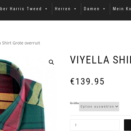
ber Harris Tweed
Herren
Damen
Mein K
a Shirt Grote overruit
VIYELLA SH
€
139.95
Größe