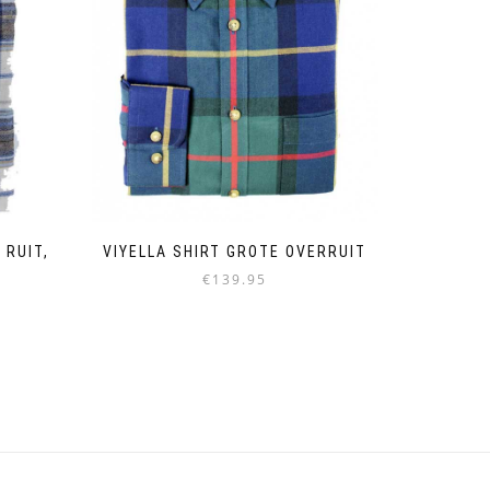
 RUIT,
VIYELLA SHIRT GROTE OVERRUIT
€
139.95
Dieses
Produkt
weist
mehrere
Varianten
auf.
Die
Optionen
können