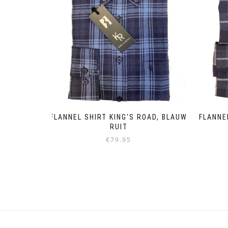
FLANNEL SHIRT KING’S ROAD, BLAUW
FLANNE
RUIT
€
79.95
Dieses
Produkt
weist
mehrere
Varianten
auf.
Die
Optionen