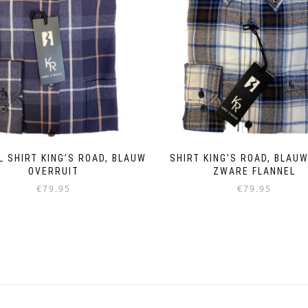
L SHIRT KING’S ROAD, BLAUW
SHIRT KING’S ROAD, BLAUW
OVERRUIT
ZWARE FLANNEL
€
79.95
€
79.95
Dieses
Dieses
Produkt
Produkt
weist
weist
mehrere
mehrere
Varianten
Varianten
auf.
auf.
Die
Die
Optionen
Optionen