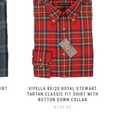
HIRT
VIYELLA 80/20 ROYAL STEWART
TARTAN CLASSIC FIT SHIRT WITH
BUTTON DOWN COLLAR
€
139.95
Dieses
Produkt
weist