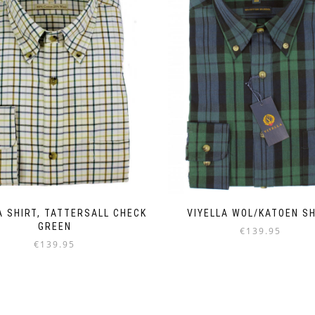
A SHIRT, TATTERSALL CHECK
VIYELLA WOL/KATOEN S
GREEN
€
139.95
€
139.95
Dieses
Dieses
Produkt
Produkt
weist
weist
mehrere
mehrere
Varianten