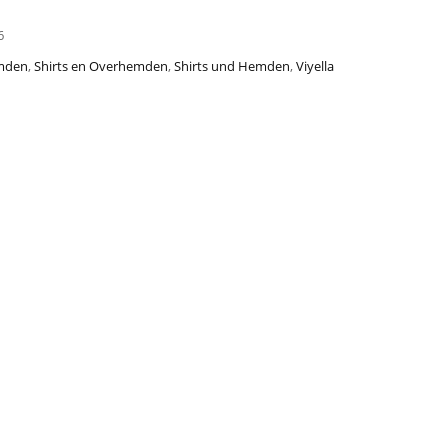
6
emden
,
Shirts en Overhemden
,
Shirts und Hemden
,
Viyella