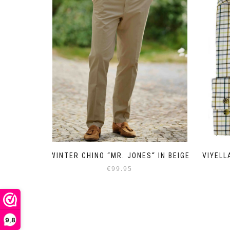
WINTER CHINO “MR. JONES“ IN BEIGE
VIYELL
€
99.95
Dieses
Produkt
weist
mehrere
9,8
Varianten