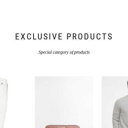
können
können
auf
auf
der
der
Produktseite
Produktseite
gewählt
gewählt
werden
werden
EXCLUSIVE PRODUCTS
Special category of products