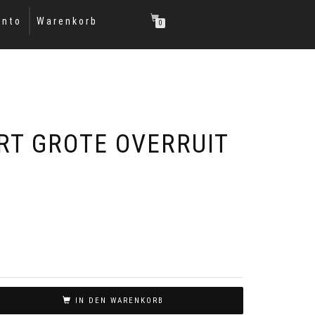
onto
Warenkorb
0
IRT GROTE OVERRUIT
IN DEN WARENKORB