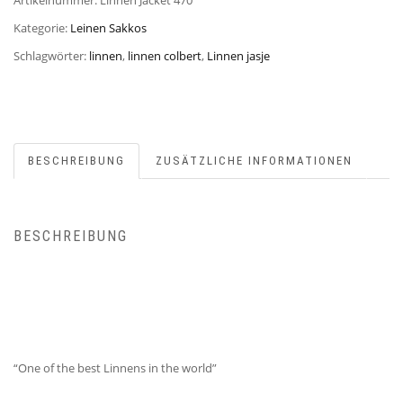
Artikelnummer:
Linnen Jacket 470
Kategorie:
Leinen Sakkos
Schlagwörter:
linnen
,
linnen colbert
,
Linnen jasje
BESCHREIBUNG
ZUSÄTZLICHE INFORMATIONEN
BESCHREIBUNG
“One of the best Linnens in the world”