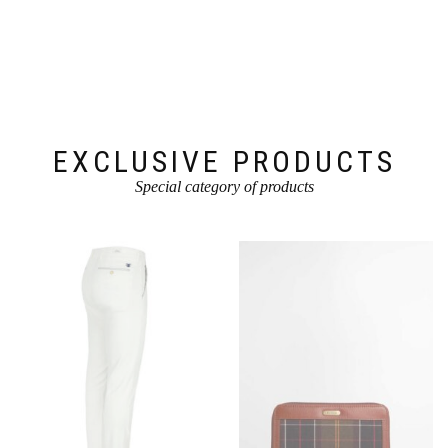
Produktseite
Die
gewählt
Optionen
werden
können
auf
der
Produktseite
gewählt
werden
EXCLUSIVE PRODUCTS
Special category of products