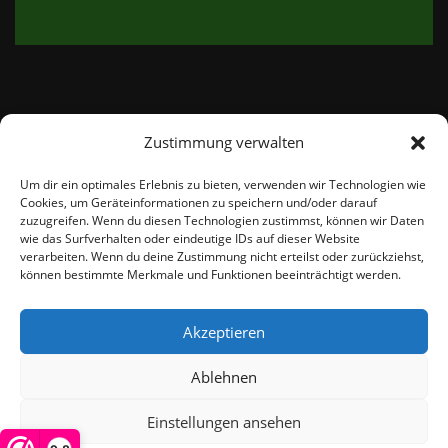
Zustimmung verwalten
email:
info@thetweedshop.de
Um dir ein optimales Erlebnis zu bieten, verwenden wir Technologien wie
Cookies, um Geräteinformationen zu speichern und/oder darauf
Kvk Nummer: 88959732
zuzugreifen. Wenn du diesen Technologien zustimmst, können wir Daten
wie das Surfverhalten oder eindeutige IDs auf dieser Website
verarbeiten. Wenn du deine Zustimmung nicht erteilst oder zurückziehst,
MWSnr: NL864836247B01
können bestimmte Merkmale und Funktionen beeinträchtigt werden.
Akzeptieren
Ablehnen
Einstellungen ansehen
© THEMEISLE, ALL RIGHTS RESERVED